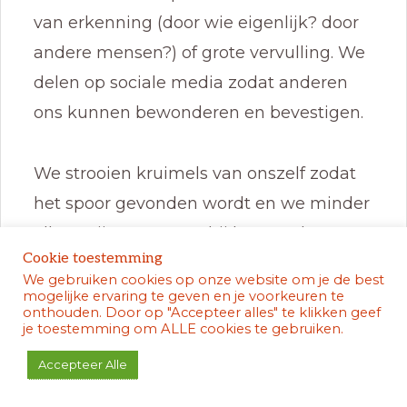
van erkenning (door wie eigenlijk? door
andere mensen?) of grote vervulling. We
delen op sociale media zodat anderen
ons kunnen bewonderen en bevestigen.
We strooien kruimels van onszelf zodat
het spoor gevonden wordt en we minder
alleen zijn en ergens bij kunnen horen.
Cookie toestemming
Onze grootste kwelling lijkt te zijn als we
We gebruiken cookies op onze website om je de best
overal buiten staan, of zelfs afgewezen
mogelijke ervaring te geven en je voorkeuren te
onthouden. Door op "Accepteer alles" te klikken geef
zijn, en niet mogen meedoen.
je toestemming om ALLE cookies te gebruiken.
Accepteer Alle
We gaan naar feesten en evenementen,