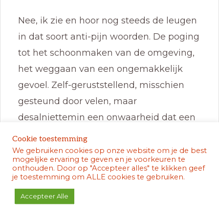
Nee, ik zie en hoor nog steeds de leugen
in dat soort anti-pijn woorden. De poging
tot het schoonmaken van de omgeving,
het weggaan van een ongemakkelijk
gevoel. Zelf-geruststellend, misschien
gesteund door velen, maar
desalniettemin een onwaarheid dat een
eindpunt predikt waar nauwelijks nog
Cookie toestemming
leven in te vinden is.
We gebruiken cookies op onze website om je de best
mogelijke ervaring te geven en je voorkeuren te
onthouden. Door op "Accepteer alles" te klikken geef
je toestemming om ALLE cookies te gebruiken.
Het is de tak die stevigheid mist, of moet
Accepteer Alle
vluchten van de wind. Hij droomt van
een jonge spruit die nog onaangeraakt is,