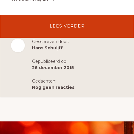
OVERIN
LEES VERDER
VREDE
LEVEN.
Geschreven door:
Hans Schuijff
ALSJEBLIEFT,
KUNNEN
Gepubliceerd op:
WE
26 december 2015
STOPPEN
MET
Gedachten:
VECHTEN?
Nog geen reacties