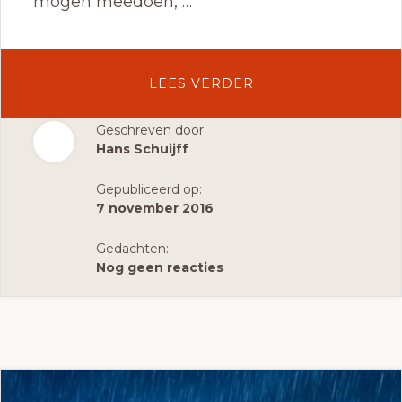
mogen meedoen, …
OVEREMANCIPATIE:
LEES VERDER
SLACHTOFFERS,
STA
Geschreven door:
Hans Schuijff
OP!
Gepubliceerd op:
7 november 2016
Gedachten:
Nog geen reacties