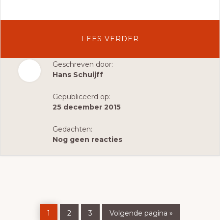
OVERVREDE
LEES VERDER
VOOR
ONS
Geschreven door:
Hans Schuijff
ALLEMAAL
(KERSTBOODSCHA
Gepubliceerd op:
2015)
25 december 2015
Gedachten:
Nog geen reacties
Pagina
Pagina
Pagina
Ga
1
2
3
Volgende pagina »
naar