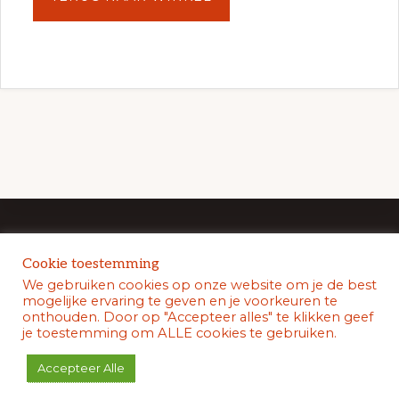
Voetgebied
Cookie toestemming
We gebruiken cookies op onze website om je de best
mogelijke ervaring te geven en je voorkeuren te
onthouden. Door op "Accepteer alles" te klikken geef
je toestemming om ALLE cookies te gebruiken.
Copyright © 2026 De Witte Prins ·
Log in
Accepteer Alle