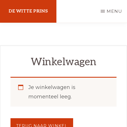
Door
DE WITTE PRINS
MENU
naar
de
Een
hoofd
expressie
inhoud
van
liefde
Winkelwagen
Je winkelwagen is
momenteel leeg.
TERUG NAAR WINKEL