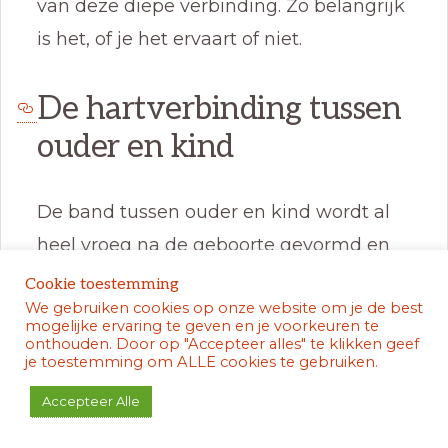
van deze diepe verbinding. Zo belangrijk
is het, of je het ervaart of niet.
De hartverbinding tussen
ouder en kind
De band tussen ouder en kind wordt al
heel vroeg na de geboorte gevormd en
begint zelfs al voor de geboorte. Het
Cookie toestemming
We gebruiken cookies op onze website om je de best
ritme van de hartslag van de moeder
mogelijke ervaring te geven en je voorkeuren te
wordt door het kind herkend, en direct
onthouden. Door op "Accepteer alles" te klikken geef
je toestemming om ALLE cookies te gebruiken.
na de geboorte als het hummeltje voor
Accepteer Alle
het eerst op de borst wordt gelegd is het
die hartslag die het kind helpt kalmeren.